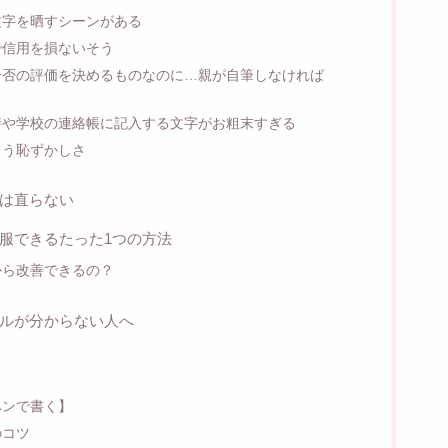
文字を晒すシーンがある
で信用を損ないそう
合否の評価を決めるものなのに…親が自筆しなければ
時や学校の連絡帳に記入する文字がお粗末すぎる
まう恥ずかしさ
は直らない
服できるたった1つの方法
から改善できるの？
ルが分からない人へ
ペンで書く】
のコツ